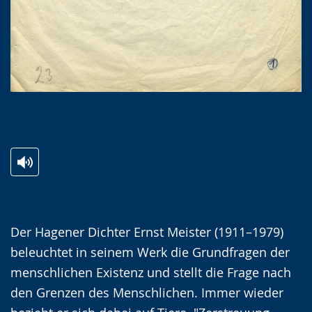
Zur
Aktiviere
Ein
⠀
Leichten
Audio-
Video
Sprache
Unterstützung.
in
Der Hagener Dichter Ernst Meister (1911–1979)
wechseln.
Deutscher
beleuchtet in seinem Werk die Grundfragen der
Gebärdensprache
menschlichen Existenz und stellt die Frage nach
wird
den Grenzen des Menschlichen. Immer wieder
angezeigt.