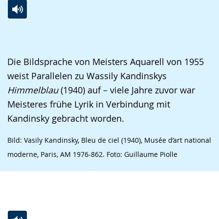
Zur
Aktiviere
Ein
⠀
Leichten
Audio-
Video
Sprache
Unterstützung.
in
Die Bildsprache von Meisters Aquarell von 1955
wechseln.
Deutscher
weist Parallelen zu Wassily Kandinskys
Gebärdensprache
Himmelblau
(1940) auf – viele Jahre zuvor war
wird
Meisteres frühe Lyrik in Verbindung mit
angezeigt.
Kandinsky gebracht worden.
Bild: Vasily Kandinsky, Bleu de ciel (1940), Musée d’art national
moderne, Paris, AM 1976-862. Foto: Guillaume Piolle