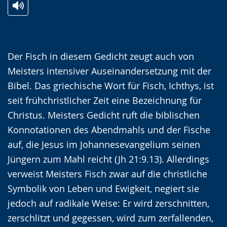
Zur
Aktiviere
Ein
⠀
Leichten
Audio-
Video
Sprache
Unterstützung.
in
Der Fisch in diesem Gedicht zeugt auch von
wechseln.
Deutscher
Meisters intensiver Auseinandersetzung mit der
Gebärdensprache
Bibel. Das griechische Wort für Fisch, Ichthys, ist
wird
seit frühchristlicher Zeit eine Bezeichnung für
angezeigt.
Christus. Meisters Gedicht ruft die biblischen
Konnotationen des Abendmahls und der Fische
auf, die Jesus im Johannesevangelium seinen
Jüngern zum Mahl reicht (Jh 21:9.13). Allerdings
verweist Meisters Fisch zwar auf die christliche
Symbolik von Leben und Ewigkeit, negiert sie
jedoch auf radikale Weise: Er wird zerschnitten,
zerschlitzt und gegessen, wird zum zerfallenden,