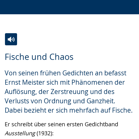
Zur
Aktiviere
Ein
Fische und Chaos
Leichten
Audio-
Video
Sprache
Unterstützung.
in
Von seinen frühen Gedichten an befasst
wechseln.
Deutscher
Ernst Meister sich mit Phänomenen der
Gebärdensprache
Auflösung, der Zerstreuung und des
wird
Verlusts von Ordnung und Ganzheit.
angezeigt.
Dabei bezieht er sich mehrfach auf Fische.
Er schreibt über seinen ersten Gedichtband
Ausstellung
(1932):