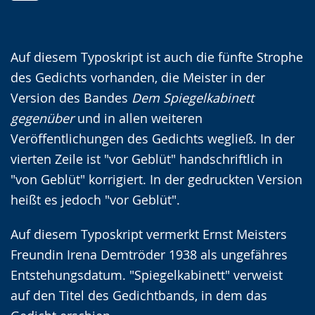
Zur
Aktiviere
Ein
⠀
Leichten
Audio-
Video
Sprache
Unterstützung.
in
Auf diesem Typoskript ist auch die fünfte Strophe
wechseln.
Deutscher
des Gedichts vorhanden, die Meister in der
Gebärdensprache
Version des Bandes
Dem Spiegelkabinett
wird
gegenüber
und in allen weiteren
angezeigt.
Veröffentlichungen des Gedichts wegließ. In der
vierten Zeile ist "vor Geblüt" handschriftlich in
"von Geblüt" korrigiert. In der gedruckten Version
heißt es jedoch "vor Geblüt".
Auf diesem Typoskript vermerkt Ernst Meisters
Freundin Irena Demtröder 1938 als ungefähres
Entstehungsdatum. "Spiegelkabinett" verweist
auf den Titel des Gedichtbands, in dem das