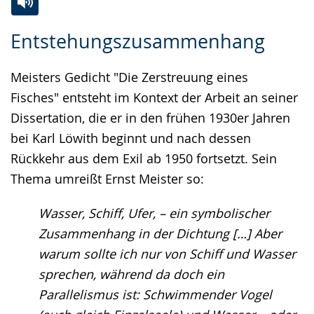
Zur
Aktiviere
Ein
Entstehungszusammenhang
Leichten
Audio-
Video
Sprache
Unterstützung.
in
Meisters Gedicht "Die Zerstreuung eines
wechseln.
Deutscher
Fisches" entsteht im Kontext der Arbeit an seiner
Gebärdensprache
Dissertation, die er in den frühen 1930er Jahren
wird
bei Karl Löwith beginnt und nach dessen
angezeigt.
Rückkehr aus dem Exil ab 1950 fortsetzt. Sein
Thema umreißt Ernst Meister so:
Wasser, Schiff, Ufer, – ein symbolischer
Zusammenhang in der Dichtung […] Aber
warum sollte ich nur von Schiff und Wasser
sprechen, während da doch ein
Parallelismus ist: Schwimmender Vogel