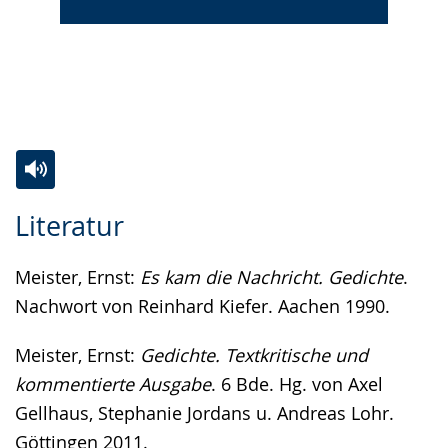
Zur
Aktiviere
Ein
Literatur
Leichten
Audio-
Video
Sprache
Unterstützung.
in
Meister, Ernst:
Es kam die Nachricht. Gedichte
.
wechseln.
Deutscher
Nachwort von Reinhard Kiefer. Aachen 1990.
Gebärdensprache
wird
Meister, Ernst:
Gedichte. Textkritische und
angezeigt.
kommentierte Ausgabe
. 6 Bde. Hg. von Axel
Gellhaus, Stephanie Jordans u. Andreas Lohr.
Göttingen 2011.