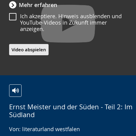
Mehr erfahren
Ich akzeptiere. Hinweis ausblenden und
YouTube-Videos in Zukunft immer
anzeigen.
Video abspielen
Zur
Aktiviere
Ein
Ernst Meister und der Süden - Teil 2: Im
Leichten
Audio-
Video
Südland
Sprache
Unterstützung.
in
wechseln.
Deutscher
Von: literaturland westfalen
Gebärdensprache