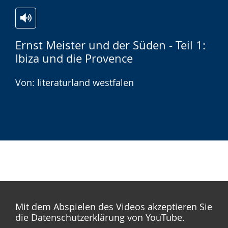
Zur
Aktiviere
Ein
Ernst Meister und der Süden - Teil 1:
Leichten
Audio-
Video
Ibiza und die Provence
Sprache
Unterstützung.
in
wechseln.
Deutscher
Von: literaturland westfalen
Gebärdensprache
wird
angezeigt.
Mit dem Abspielen des Videos akzeptieren Sie
die Datenschutzerklärung von YouTube.