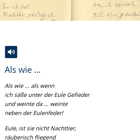
Zur
Aktiviere
Ein
Als wie ...
Leichten
Audio-
Video
Sprache
Unterstützung.
in
Als wie ... als wenn
wechseln.
Deutscher
ich säße unter der Eule Gefieder
Gebärdensprache
und weinte da ... weinte
wird
neben der Eulenfeder!
angezeigt.
Eule, ist sie nicht Nachttier,
räuberisch fliegend