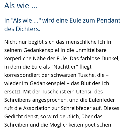
Als wie ...
Leichten
Audio-
Video
Sprache
Unterstützung.
in
In "Als wie ..." wird eine Eule zum Pendant
wechseln.
Deutscher
des Dichters.
Gebärdensprache
wird
Nicht nur begibt sich das menschliche Ich in
angezeigt.
seinem Gedankenspiel in die unmittelbare
körperliche Nähe der Eule. Das farblose Dunkel,
in dem die Eule als "Nachttier" fliegt,
korrespondiert der schwarzen Tusche, die –
wieder im Gedankenspiel – das Blut des Ich
ersetzt. Mit der Tusche ist ein Utensil des
Schreibens angesprochen, und die Eulenfeder
ruft die Assoziation zur Schreibfeder auf. Dieses
Gedicht denkt, so wird deutlich, über das
Schreiben und die Möglichkeiten poetischen