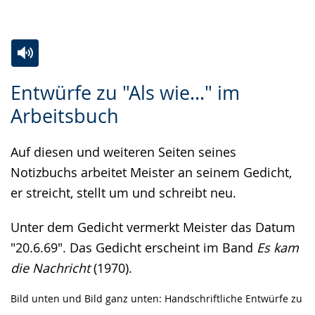
Zur
Aktiviere
Ein
Entwürfe zu "Als wie..." im
Leichten
Audio-
Video
Arbeitsbuch
Sprache
Unterstützung.
in
wechseln.
Deutscher
Auf diesen und weiteren Seiten seines
Gebärdensprache
Notizbuchs arbeitet Meister an seinem Gedicht,
wird
er streicht, stellt um und schreibt neu.
angezeigt.
Unter dem Gedicht vermerkt Meister das Datum
"20.6.69". Das Gedicht erscheint im Band
Es kam
die Nachricht
(1970).
Bild unten und Bild ganz unten: Handschriftliche Entwürfe zu