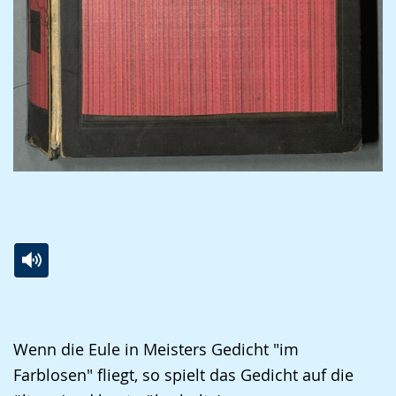
Zur
Aktiviere
Ein
⠀
Leichten
Audio-
Video
Sprache
Unterstützung.
in
Wenn die Eule in Meisters Gedicht "im
wechseln.
Deutscher
Farblosen" fliegt, so spielt das Gedicht auf die
Gebärdensprache