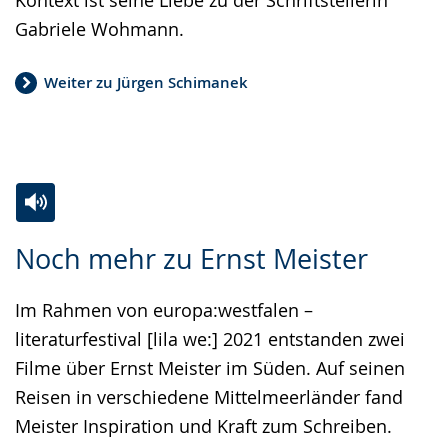
Gabriele Wohmann.
Weiter zu Jürgen Schimanek
Zur
Aktiviere
Ein
Noch mehr zu Ernst Meister
Leichten
Audio-
Video
Sprache
Unterstützung.
in
Im Rahmen von europa:westfalen –
wechseln.
Deutscher
literaturfestival [lila we:] 2021 entstanden zwei
Gebärdensprache
Filme über Ernst Meister im Süden. Auf seinen
wird
Reisen in verschiedene Mittelmeerländer fand
angezeigt.
Meister Inspiration und Kraft zum Schreiben.