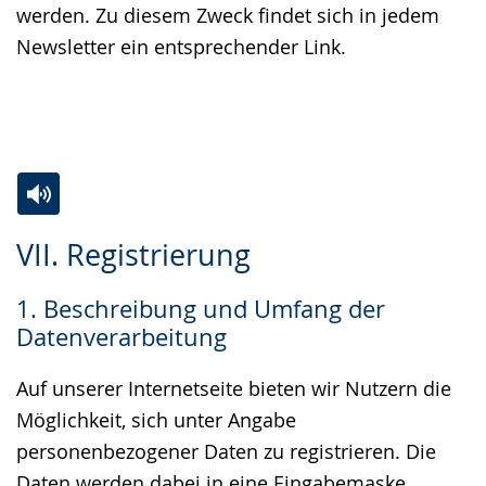
werden. Zu diesem Zweck findet sich in jedem
Newsletter ein entsprechender Link.
Zur
Aktiviere
Ein
VII. Registrierung
Leichten
Audio-
Video
Sprache
Unterstützung.
in
1. Beschreibung und Umfang der
wechseln.
Deutscher
Datenverarbeitung
Gebärdensprache
wird
Auf unserer Internetseite bieten wir Nutzern die
angezeigt.
Möglichkeit, sich unter Angabe
personenbezogener Daten zu registrieren. Die
Daten werden dabei in eine Eingabemaske