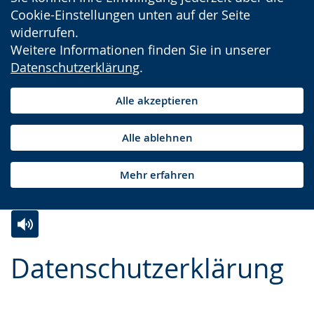
Cookie-Einstellungen unten auf der Seite
widerrufen.
Weitere Informationen finden Sie in unserer
Datenschutzerklärung
.
Alle akzeptieren
Alle ablehnen
Mehr erfahren
Zur
Aktiviere
Ein
Datenschutzerklärung
Leichten
Audio-
Video
Sprache
Unterstützung.
in
wechseln.
Deutscher