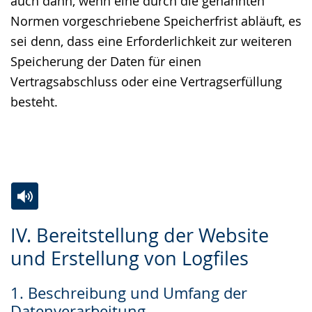
auch dann, wenn eine durch die genannten
Normen vorgeschriebene Speicherfrist abläuft, es
sei denn, dass eine Erforderlichkeit zur weiteren
Speicherung der Daten für einen
Vertragsabschluss oder eine Vertragserfüllung
besteht.
Zur
Aktiviere
Ein
IV. Bereitstellung der Website
Leichten
Audio-
Video
und Erstellung von Logfiles
Sprache
Unterstützung.
in
wechseln.
Deutscher
1. Beschreibung und Umfang der
Gebärdensprache
Datenverarbeitung