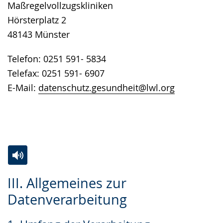
Maßregelvollzugskliniken
Hörsterplatz 2
48143 Münster
Telefon: 0251 591- 5834
Telefax: 0251 591- 6907
E-Mail:
datenschutz.gesundheit@lwl.org
Zur
Aktiviere
Ein
III. Allgemeines zur
Leichten
Audio-
Video
Datenverarbeitung
Sprache
Unterstützung.
in
wechseln.
Deutscher