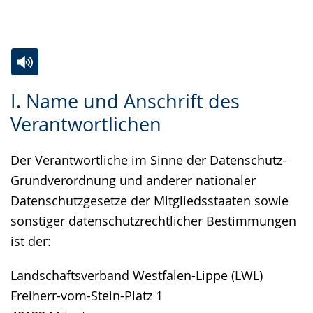
Gebärdensprache
wird
angezeigt.
Zur
Aktiviere
Ein
I. Name und Anschrift des
Leichten
Audio-
Video
Verantwortlichen
Sprache
Unterstützung.
in
wechseln.
Deutscher
Der Verantwortliche im Sinne der Datenschutz-
Gebärdensprache
Grundverordnung und anderer nationaler
wird
Datenschutzgesetze der Mitgliedsstaaten sowie
angezeigt.
sonstiger datenschutzrechtlicher Bestimmungen
ist der:
Landschaftsverband Westfalen-Lippe (LWL)
Freiherr-vom-Stein-Platz 1