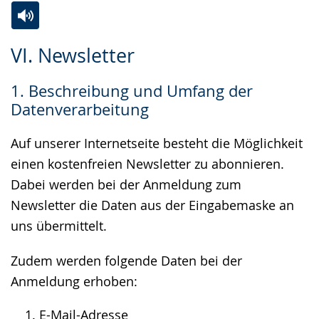
Zur
Aktiviere
Ein
VI. Newsletter
Leichten
Audio-
Video
Sprache
Unterstützung.
in
1. Beschreibung und Umfang der
wechseln.
Deutscher
Datenverarbeitung
Gebärdensprache
wird
Auf unserer Internetseite besteht die Möglichkeit
angezeigt.
einen kostenfreien Newsletter zu abonnieren.
Dabei werden bei der Anmeldung zum
Newsletter die Daten aus der Eingabemaske an
uns übermittelt.
Zudem werden folgende Daten bei der
Anmeldung erhoben:
E-Mail-Adresse