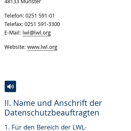
48133 Münster
Telefon: 0251 591-01
Telefax: 0251 591-3300
E-Mail:
lwl@lwl.org
Website:
www.lwl.org
Zur
Aktiviere
Ein
II. Name und Anschrift der
Leichten
Audio-
Video
Datenschutzbeauftragten
Sprache
Unterstützung.
in
wechseln.
Deutscher
1. Für den Bereich der LWL-
Gebärdensprache